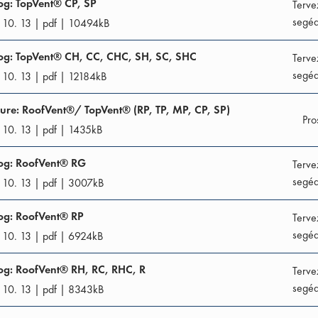
og: TopVent® CP, SP
Terve
segéd
 10. 13
|
pdf
|
10494
kB
og: TopVent® CH, CC, CHC, SH, SC, SHC
Terve
segéd
 10. 13
|
pdf
|
12184
kB
ure: RoofVent®/ TopVent® (RP, TP, MP, CP, SP)
Pro
 10. 13
|
pdf
|
1435
kB
og: RoofVent® RG
Terve
segéd
 10. 13
|
pdf
|
3007
kB
og: RoofVent® RP
Terve
segéd
 10. 13
|
pdf
|
6924
kB
og: RoofVent® RH, RC, RHC, R
Terve
segéd
 10. 13
|
pdf
|
8343
kB