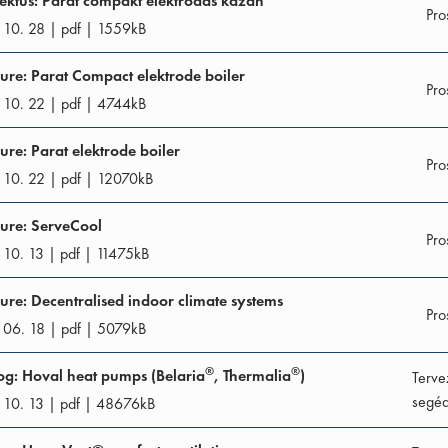
ektus: Parat compakt elektródás kazán
Pro
 10. 28
|
pdf
|
1559
kB
ure: Parat Compact elektrode boiler
Pro
 10. 22
|
pdf
|
4744
kB
ure: Parat elektrode boiler
Pro
 10. 22
|
pdf
|
12070
kB
ure: ServeCool
Pro
 10. 13
|
pdf
|
11475
kB
ure: Decentralised indoor climate systems
Pro
 06. 18
|
pdf
|
5079
kB
®
®
og: Hoval heat pumps (Belaria
, Thermalia
)
Terve
segéd
 10. 13
|
pdf
|
48676
kB