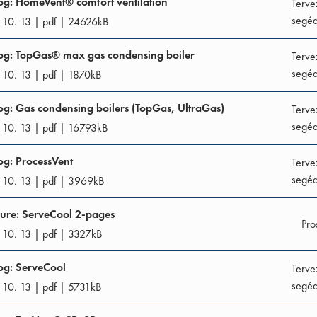
og: HomeVent® comfort ventilation
Terve
segéd
 10. 13
|
pdf
|
24626
kB
og: TopGas® max gas condensing boiler
Terve
segéd
 10. 13
|
pdf
|
1870
kB
og: Gas condensing boilers (TopGas, UltraGas)
Terve
segéd
 10. 13
|
pdf
|
16793
kB
og: ProcessVent
Terve
segéd
 10. 13
|
pdf
|
3969
kB
ure: ServeCool 2-pages
Pro
 10. 13
|
pdf
|
3327
kB
og: ServeCool
Terve
segéd
 10. 13
|
pdf
|
5731
kB