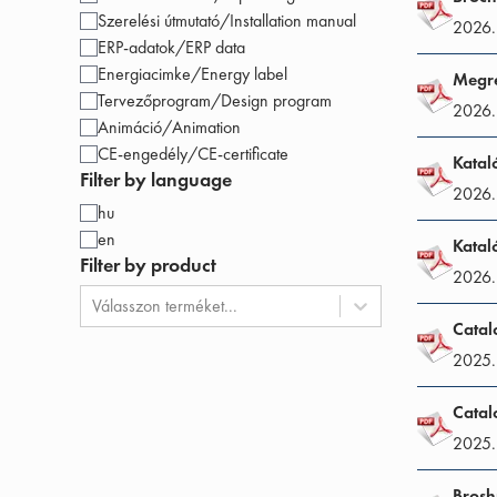
Szerelési útmutató/Installation manual
2026.
ERP-adatok/ERP data
Energiacimke/Energy label
Megre
Tervezőprogram/Design program
2026.
Animáció/Animation
CE-engedély/CE-certificate
Katal
Filter by language
2026.
hu
en
Katal
Filter by product
2026.
Válasszon terméket...
Catal
2025.
Catal
2025.
Brosh