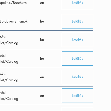
spektus/Brochure
en
Letöltés
éb dokumentumok
hu
Letöltés
zési
hu
Letöltés
let/Catalog
zési
hu
Letöltés
let/Catalog
zési
en
Letöltés
let/Catalog
zési
en
Letöltés
let/Catalog