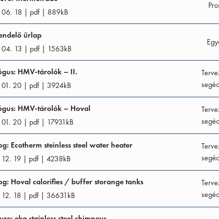
Pro
 06. 18
|
pdf
|
889
kB
ndelő űrlap
Egy
 04. 13
|
pdf
|
1563
kB
ógus: HMV-tárolók – II.
Terve
segéd
 01. 20
|
pdf
|
3924
kB
ógus: HMV-tárolók – Hoval
Terve
segéd
 01. 20
|
pdf
|
17931
kB
og: Ecotherm steinless steel water heater
Terve
segéd
 12. 19
|
pdf
|
4238
kB
og: Hoval calorifies / buffer storange tanks
Terve
segéd
 12. 18
|
pdf
|
36631
kB
ure: eka stainless steel chimneys