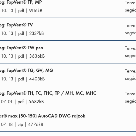
og: TopVent® TP, MP
Terve
segéd
 10. 13
|
pdf
|
9116
kB
og: TopVent® TV
Terve
segéd
 10. 13
|
pdf
|
2337
kB
og: TopVent® TW pro
Terve
segéd
 10. 13
|
pdf
|
3636
kB
og: TopVent® TG, GV, MG
Terve
segéd
 10. 13
|
pdf
|
4405
kB
og: TopVent® TH, TC, THC, TP / MH, MC, MHC
Terve
segéd
 07. 01
|
pdf
|
5682
kB
as® max (50-150) AutoCAD DWG rajzok
 07. 18
|
zip
|
4776
kB