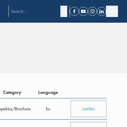
HU
EN
Facebook
Youtube
Instagram
Linkedin
Category
Language
spektus/Brochure
hu
Letöltés