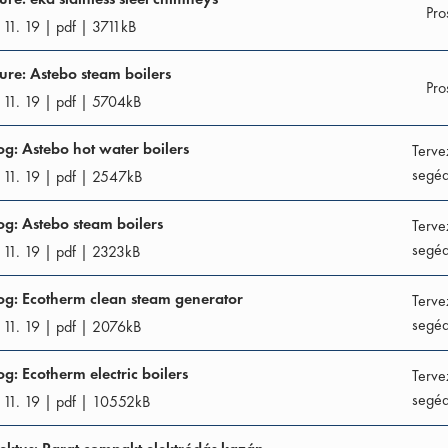
Pro
11. 19
|
pdf
|
3711
kB
ure: Astebo steam boilers
Pro
11. 19
|
pdf
|
5704
kB
og: Astebo hot water boilers
Terve
segéd
11. 19
|
pdf
|
2547
kB
og: Astebo steam boilers
Terve
segéd
11. 19
|
pdf
|
2323
kB
og: Ecotherm clean steam generator
Terve
segéd
11. 19
|
pdf
|
2076
kB
og: Ecotherm electric boilers
Terve
segéd
11. 19
|
pdf
|
10552
kB