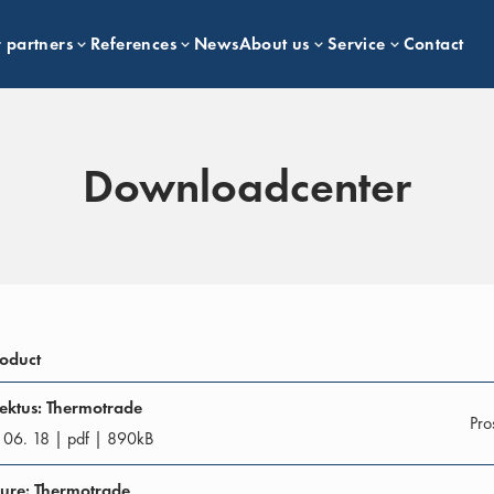
 partners
References
News
About us
Service
Contact
Downloadcenter
oduct
ektus: Thermotrade
Pro
 06. 18
|
pdf
|
890
kB
ure: Thermotrade