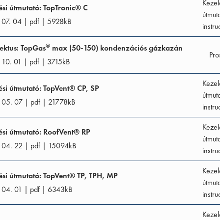
Kezel
ési útmutató: TopTronic® C
útmut
 07. 04
|
pdf
|
5928
kB
instru
®
ektus: TopGas
max (50-150) kondenzációs gázkazán
Pro
 10. 01
|
pdf
|
3715
kB
Kezel
ési útmutató: TopVent® CP, SP
útmut
 05. 07
|
pdf
|
21778
kB
instru
Kezel
ési útmutató: RoofVent® RP
útmut
 04. 22
|
pdf
|
15094
kB
instru
Kezel
ési útmutató: TopVent® TP, TPH, MP
útmut
 04. 01
|
pdf
|
6343
kB
instru
Kezel