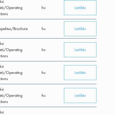
ési
ató/Operating
hu
Letöltés
ctions
spektus/Brochure
hu
Letöltés
ési
ató/Operating
hu
Letöltés
ctions
ési
ató/Operating
hu
Letöltés
ctions
ési
ató/Operating
hu
Letöltés
ctions
ési