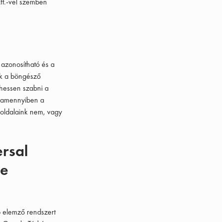
ft.-vel szemben
 azonosítható és a
tik a böngésző
ehessen szabni a
, amennyiben a
 oldalaink nem, vagy
ersal
le
 elemző rendszert