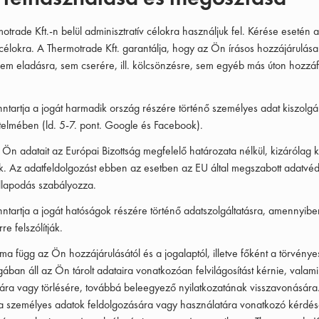
otrade Kft.-n belül adminisztratív célokra használjuk fel. Kérése esetén
célokra. A Thermotrade Kft. garantálja, hogy az Ön írásos hozzájárulása
em eladásra, sem cserére, ill. kölcsönzésre, sem egyéb más úton hozzá
nntartja a jogát harmadik ország részére történő személyes adat kiszolgál
rtelmében (ld. 5-7. pont. Google és Facebook).
 Ön adatait az Európai Bizottság megfelelő határozata nélkül, kizárólag k
k. Az adatfeldolgozást ebben az esetben az EU által megszabott adatv
állapodás szabályozza.
nntartja a jogát hatóságok részére történő adatszolgáltatásra, amennyibe
re felszólítják.
ama függ az Ön hozzájárulásától és a jogalaptól, illetve főként a törvény
ában áll az Ön tárolt adataira vonatkozóan felvilágosítást kérnie, valam
ára vagy törlésére, továbbá beleegyező nyilatkozatának visszavonására
 a személyes adatok feldolgozására vagy használatára vonatkozó kérdései