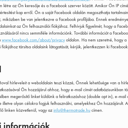
ön létre az Ön keresője és a Facebook szerver között. Amikor Ön IP cím
értesítést kap erről. Ön a saját Facebook oldalán megoszthatja tartalmainka
at, miközben be van jelentkezve a Facebook profiljába. Ennek eredmény
alainkat az Ön felhasználói fiókjához. Felhívjuk figyelmét, hogy a Faceboo
sználásáról nincs semmiféle információnk. További információt a Facebo
a
www.facebook.com/about/privacy
oldalon. Ha nem szeretné, hogy a
fiókjához társítsa oldalaink látogatását, kérjük, jelentkezzen ki Facebook
l
Hoval hírleveleit a weboldalain teszi közzé, Önnek lehetősége van a hírle
iratkozásával Ön hozzájárul ahhoz, hogy e-mail címét adatbázisunkban táro
lben megerősítő linket küldünk a feliratkozáshoz (double opt in), e-mail 
e illetve olyan célokra fogjuk felhasználni, amelyekhez Ön hozzájárult. A
elő linken közvetlenül, vagy az
info@thermotrade.hu
címen.
i információk