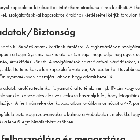
nnyel kapcsolatos kérdéseit az
info@thermotrade.hu
címre küldheti. A The
kel, szolgáltatásokkal kapcsolatos általános kérdéseivel kérjük forduljon
adatok/Biztonság
során különböző adatok kerülnek tárolásra. A regisztrációhoz, szolgált
ppen a Login-Systems használatához Ön saját maga adja meg egyes adata
 név, érdeklődési kör stb. A szolgáltatások használatával, vásárlásakor, s
nkkel történő közvetlen kapcsolatfelvételkor, Ön esetenként további a
n nyomatékosan hozzájárul ahhoz, hogy adatait kezeljük.
datok tárolása technikai folyamat által történik, mint pl. IP- cím vagy co
lapunkkal kapcsolatos elemzési célokra használjuk fel, hogy látogatóin
záljuk. A fenti irányelvekkel kapcsolatban további információt a 4-7. pon
gfelelő biztonsági szabványokat alkalmaz a weboldalain, melyekkel egy h
és a lehető legminimálisabbra csökken.
 felhasználása és megosztása