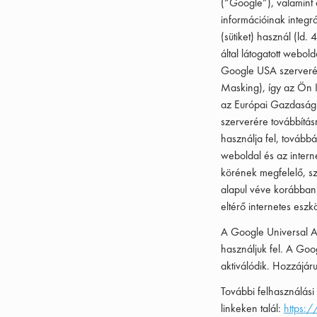
(“Google”), valamint 
információinak integr
(sütiket) használ (l
által látogatott webol
Google USA szerverére
Masking), így az Ön I
az Európai Gazdasági 
szerverére továbbítá
használja fel, tovább
weboldal és az intern
körének megfelelő, sz
alapul véve korábban 
eltérő internetes esz
A Google Universal An
használjuk fel. A Go
aktiválódik. Hozzájáru
További felhasználási
linkeken talál:
https: