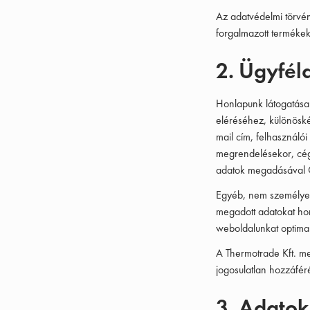
Az adatvédelmi törvé
forgalmazott termékek
2. Ügyfél
Honlapunk látogatása 
eléréséhez, különöské
mail cím, felhasználói
megrendelésekor, cégü
adatok megadásával Ö
Egyéb, nem személyes a
megadott adatokat hon
weboldalunkat optimali
A Thermotrade Kft. me
jogosulatlan hozzáfér
3. Adatok