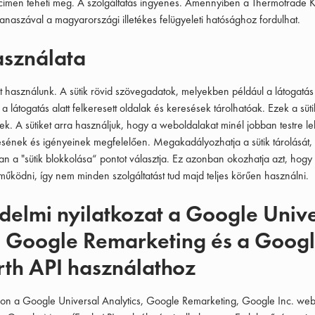
ímen teheti meg. A szolgáltatás ingyenes. Amennyiben a Thermotrade K
panaszával a magyarországi illetékes felügyeleti hatósághoz fordulhat.
asználata
 használunk. A sütik rövid szövegadatok, melyekben például a látogatás
 látogatás alatt felkeresett oldalak és keresések tárolhatóak. Ezek a sü
ek. A sütiket arra használjuk, hogy a weboldalakat minél jobban testre l
ésének és igényeinek megfelelően. Megakadályozhatja a sütik tárolását
an a "sütik blokkolása“ pontot választja. Ez azonban okozhatja azt, hogy
űködni, így nem minden szolgáltatást tud majd teljes körűen használni.
delmi nyilatkozat a Google Univ
, Google Remarketing és a Goog
th API használathoz
n a Google Universal Analytics, Google Remarketing, Google Inc. web