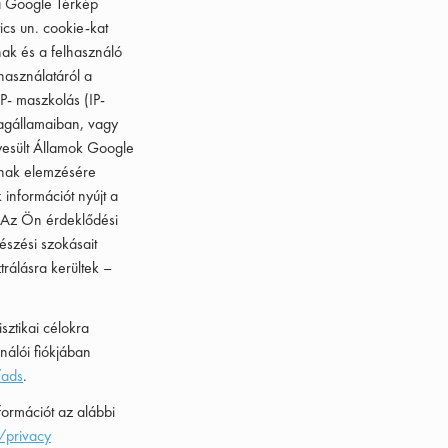
 a Google Térkép
ics un. cookie-kat
ak és a felhasználó
 használatáról a
P- maszkolás (IP-
tagállamaiban, vagy
gyesült Államok Google
ának elemzésére
információt nyújt a
. Az Ön érdeklődési
észési szokásait
rálásra kerültek –
sztikai célokra
álói fiókjában
/ads
.
formációt az alábbi
/privacy