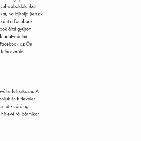
ével weboldalunkat
t, ha lájkolja (tetszik
eként a Facebook
k által gyűjtött
ok adatvédelmi
 Facebook az Ön
 felhasználói
vélre feliratkozni. A
ljuk és hírlevelet
címét kizárólag
 hírlevélről bármikor