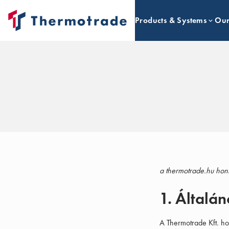
Products & Systems
Our
a thermotrade.hu honl
1. Általá
A Thermotrade Kft. ho