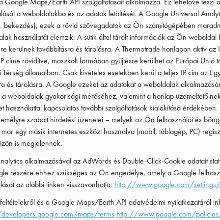
a Google Maps/Earth API szolgáltatásait alkalmazza. Ez lehetővé teszi
álását a weboldalakba és az adatok letöltését. A Google Universal Analyt
d. 4. bekezdés), ezek a rövid szövegadatok az Ön számítógépében maradn
dalak használatát elemzik. A sütik által tárolt információk az Ön weboldal
 kerülnek továbbításra és tárolásra. A Thermotrade honlapon aktív az I
P címe rövidítve, maszkolt formában gyűjtésre kerülhet az Európai Unió 
Térség államaiban. Csak kivételes esetekben kerül a teljes IP cím az E
sra és tárolásra. A Google ezeket az adatokat a weboldalak alkalmazás
á a weboldalak gyakorisági méréséhez, valamint a honlap üzemeltetőinek 
et használattal kapcsolatos további szolgáltatások kialakítása érdekében
emélyre szabott hirdetési üzenetei – melyek az Ön felhasználói és böng
már egy másik internetes eszközt használva (mobil, táblagép, PC) regiszt
közön is megjelennek.
alytics alkalmazásával az AdWords és Double-Click-Cookie adatait stati
ogle részére ehhez szükséges az Ön engedélye, amely a Google felhaszn
lását az alábbi linken visszavonhatja:
http://www.google.com/settings
 feltételekről és a Google Maps/Earth API adatvédelmi nyilatkozatáról in
//developers.google.com/maps/terms
http://www.google.com/policies