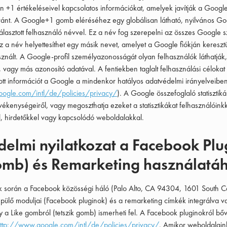
n +1 értékeléseivel kapcsolatos információkat, amelyek javítják a Google
nt. A Google+1 gomb eléréséhez egy globálisan látható, nyilvános Goo
lasztott felhasználó névvel. Ez a név fog szerepelni az összes Google s
 a név helyettesíthet egy másik nevet, amelyet a Google fiókján keresztü
nált. A Google-profil személyazonosságát olyan felhasználók láthatják
 vagy más azonosító adatával. A fentiekben taglalt felhasználási célokat
tt információt a Google a mindenkor hatályos adatvédelmi irányelveiben 
ogle.com/intl/de/policies/privacy/
). A Google összefoglaló statisztik
vékenységeiről, vagy megoszthatja ezeket a statisztikákat felhasználóinkk
l, hirdetőkkel vagy kapcsolódó weboldalakkal.
delmi nyilatkozat a Facebook Plu
gomb) és Remarketing használatá
 során a Facebook közösségi háló (Palo Alto, CA 94304, 1601 South Ca
pülő moduljai (Facebook pluginok) és a remarketing címkék integrálva v
 a Like gombról (tetszik gomb) ismerheti fel. A Facebook pluginokról b
ttp://www.google.com/intl/de/policies/privacy/
. Amikor weboldalaink