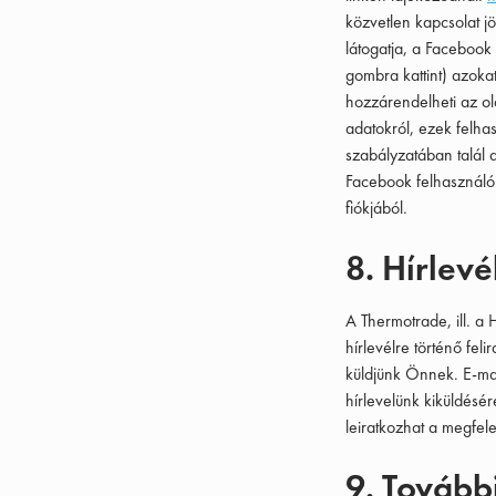
közvetlen kapcsolat j
látogatja, a Facebook 
gombra kattint) azok
hozzárendelheti az old
adatokról, ezek felha
szabályzatában talál 
Facebook felhasználói 
fiókjából.
8. Hírlevé
A Thermotrade, ill. a 
hírlevélre történő fel
küldjünk Önnek. E-mai
hírlevelünk kiküldésér
leiratkozhat a megfel
9. Tovább