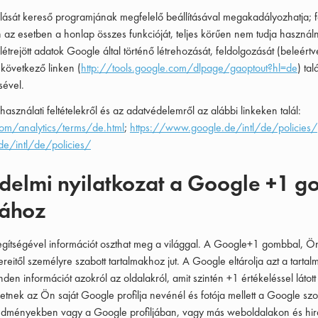
rolását kereső programjának megfelelő beállításával megakadályozhatja; 
 az esetben a honlap összes funkcióját, teljes körűen nem tudja használn
étrejött adatok Google által történő létrehozását, feldolgozását (beleért
következő linken (
http://tools.google.com/dlpage/gaoptout?hl=de
) ta
sével.
használati feltételekről és az adatvédelemről az alábbi linkeken talál:
om/analytics/terms/de.html
;
https://www.google.de/intl/de/policies/
e/intl/de/policies/
delmi nyilatkozat a Google +1 
tához
ítségével információt oszthat meg a világgal. A Google+1 gombbal, Ö
reitől személyre szabott tartalmakhoz jut. A Google eltárolja azt a tart
inden információt azokról az oldalakról, amit szintén +1 értékeléssel látot
etnek az Ön saját Google profilja nevénél és fotója mellett a Google szo
redményekben vagy a Google profiljában, vagy más weboldalakon és hi