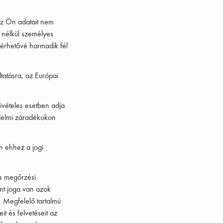
 az Ön adatait nem
 nélkül személyes
férhetővé harmadik fél
tatásra, az Európai
ivételes esetben adja
édelmi záradékokon
n ehhez a jogi
es megőrzési
int joga van azok
. Megfelelő tartalmú
t és felvetéseit az