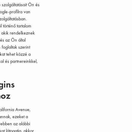
 szolgáltatásait Ön és
gle-profilra van
zolgáltatásban.
l történő tartalom
, akik rendelkeznek
 és az Ön által
foglaltak szerint
ákat tehet közzé a
al és partnereinkkel,
gins
hoz
lifornia Avenue,
annak, ezeket a
ővebben az alábbi
at látogatja, akkor