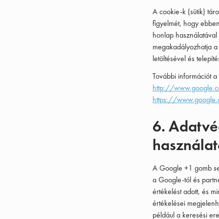
A cookie-k (sütik) tá
figyelmét, hogy ebben
honlap használatával l
megakadályozhatja a 
letöltésével és telepíté
További információt a 
http://www.google.c
https://www.google.d
6. Adatvé
használa
A Google +1 gomb seg
a Google-tól és partne
értékelést adott, és m
értékelései megjelenh
például a keresési e