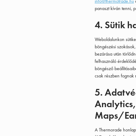
info@thermotrade.hu
c
panaszt kíván tenni, 
4. Sütik h
Weboldalunkon sütiket
böngészési szokások, a
bezárása után törlődn
felhasználó érdeklőd
böngésző beállításaib
csak részben fognak m
5. Adatvé
Analytics
Maps/Ear
A Thermorade honlapo