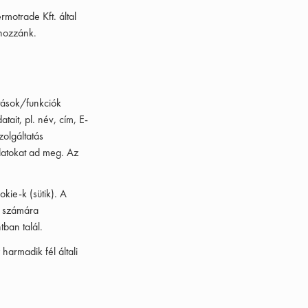
rmotrade Kft. által
 hozzánk.
atások/funkciók
it, pl. név, cím, E-
zolgáltatás
datokat ad meg. Az
okie-k (sütik). A
k számára
tban talál.
armadik fél általi