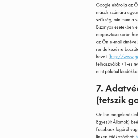
Google eltárolja az Ö
mások számára egyará
szükség, minimum a vá
Bizonyos esetekben ez
megosztása során hasz
az Ön e-mail címével,
rendelkezésre bocsáto
kezeli (
http://www.go
felhasználók +1-es te
mint például kiadókka
7. Adatvé
(tetszik 
Online megjelenésünk
Egyesült Államok) beé
Facebook logóról vagy
linken tájékozódhat:
h