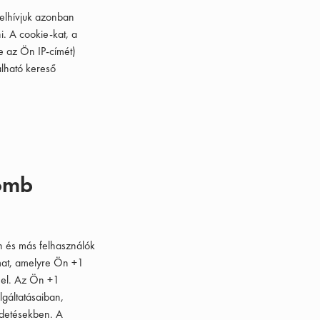
felhívjuk azonban
i. A cookie-kat, a
ve az Ön IP-címét)
lálható kereső
gomb
n és más felhasználók
almat, amelyre Ön +1
t el. Az Ön +1
lgáltatásaiban,
rdetésekben. A