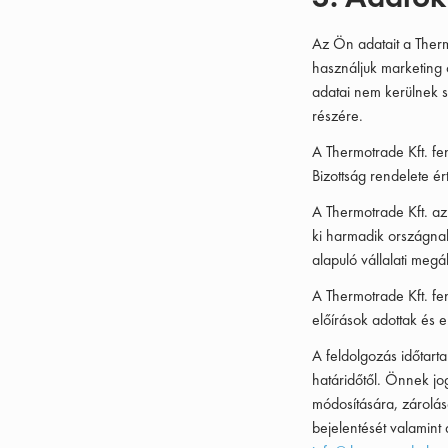
Az Ön adatait a Therm
használjuk marketing 
adatai nem kerülnek s
részére.
A Thermotrade Kft. fe
Bizottság rendelete é
A Thermotrade Kft. az
ki harmadik országna
alapuló vállalati meg
A Thermotrade Kft. fe
előírások adottak és er
A feldolgozás időtart
határidőtől. Önnek jog
módosítására, zárolás
bejelentését valamint